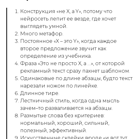
Конструкция «не X, а Y», потому что
нейросеть лепит ее везде, где хочет
выглядеть умной.
Много метафор.
Постоянное «X – это Y», когда каждое
второе предложение звучит как
определение из учебника.
Фраза «Это не просто Х, а …», от которой
рекламный текст сразу пахнет шаблоном.
Одинаковые по длине абзацы, будто текст
нарезали ножом по линейке.
Длинное тире.
Лестничный стиль, когда одна мысль
зачем–то разваливается на абзацы.
Размытые слова без критериев:
нормальный, хороший, сильный,
полезный, эффективный.
Искусственные склейки вроде «и вот тут